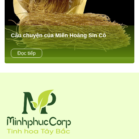
Câu chuyện của Miến Hoàng Sin Cô
Miến Đao sâm (Miến Sâm Hoàng Sin Cô) là sự kết hợp từ
Đọc tiếp
tỉnh bột của củ Dong riềng đỏ và củ khoai sâm (Hoàng sin
co, Sâm Fanshifan) được...