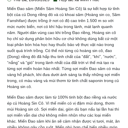
Miến Đao sâm (Miến Sâm Hoàng Sin Cô) là sự kết hợp từ tỉnh
bột của củ Dong riềng đỏ và củ khoai sâm (Hoàng sin co, Sâm
Fanshifan) được trồng ở nơi có độ cao trên 1.500 m so với
mức nước biển, nơi có khí hậu trong lành, mát lạnh quanh
năm. Người dân vùng cao khi trồng Đạo riềng, Hoàng sin cô
họ chỉ sử dụng phân bón hữu cơ chứ không dùng bất cứ một
loại phân bón hóa học hay thuốc bảo vệ thực vật nào trong
suốt quá trình trồng. Có thể nói từng củ hoàng sin cô, đao
(Dong) riềng đỏ đã hấp thu tinh chất của “đất”, “khí”, “nước”,
“nắng” và “gió” trong lành nhất của đất trời vì thế mà tạo ra
từng sợi miến hoàn hảo nhất. Từng sợi miến Đao sâm có màu
vàng hổ phách, khi đưa dưới ánh sáng ta thấy những sợi miến
trong, có màu vàng và mùi thơm từ tinh chất saponin trong củ
Hoàng sin cô.
Miến Đao sâm được làm từ 100% tinh bột đao riềng và nước
ép củ Hoàng Sin Cô. Vì thế miến có vị đậm mùi dong, thơm
mùi Hoàng sin cô. Sợi miến dai, giòn dù bạn nấu lại lần hai thì
sợi miến vẫn dai chứ không mềm nhũn như các loại miến
khác. Miến Đao sâm khi ăn sẽ cảm nhận được vị tươi, mát, ăn
nhiều không gây cồn ruột. Miến phù hợp chế biến nhiều món