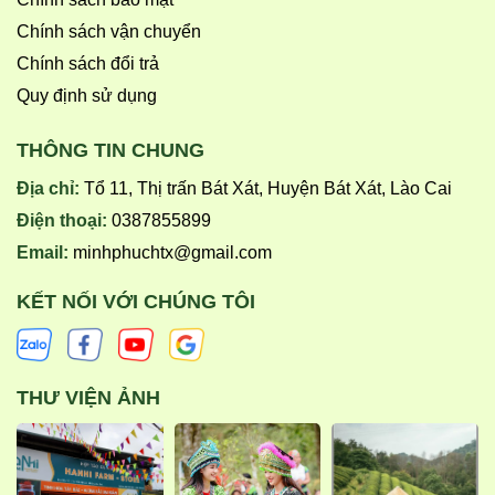
Chính sách vận chuyển
Chính sách đổi trả
Quy định sử dụng
THÔNG TIN CHUNG
Địa chỉ:
Tổ 11, Thị trấn Bát Xát, Huyện Bát Xát, Lào Cai
Điện thoại:
0387855899
Email:
minhphuchtx@gmail.com
KẾT NỐI VỚI CHÚNG TÔI
THƯ VIỆN ẢNH